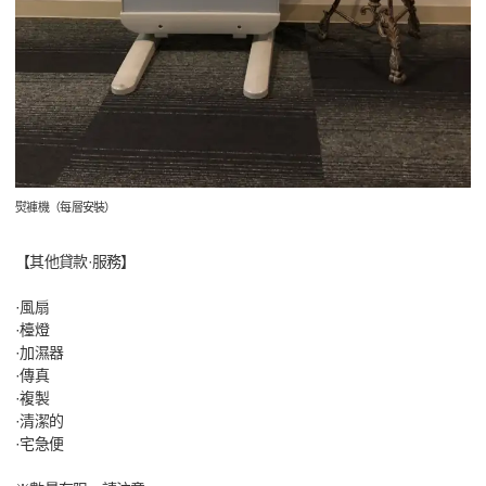
熨褲機（每層安裝）
【其他貸款·服務】
·風扇
·檯燈
·加濕器
·傳真
·複製
·清潔的
·宅急便