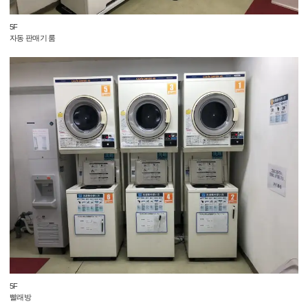
5F
자동 판매기 룸
5F
빨래방