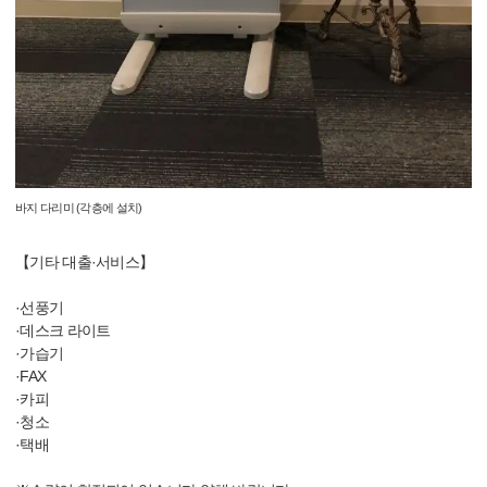
바지 다리미 (각층에 설치)
【기타 대출·서비스】
·선풍기
·데스크 라이트
·가습기
·FAX
·카피
·청소
·택배